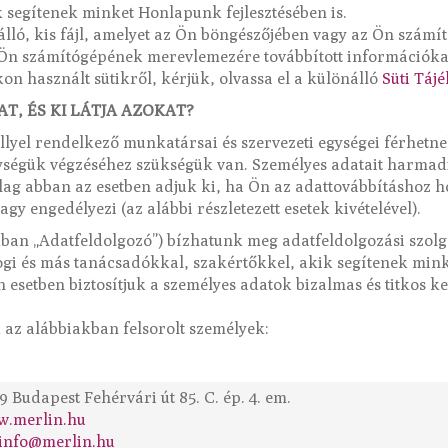
 segítenek minket Honlapunk fejlesztésében is.
 álló, kis fájl, amelyet az Ön böngészőjében vagy az Ön szá
z Ön számítógépének merevlemezére továbbított információka
n használt sütikről, kérjük, olvassa el a különálló
Süti Táj
T, ÉS KI LÁTJA AZOKAT?
llyel rendelkező munkatársai és szervezeti egységei férhetn
ységük végzéséhez szükségük van. Személyes adatait harmad
ag abban az esetben adjuk ki, ha Ön az adattovábbításhoz hoz
agy engedélyezi (az alábbi részletezett esetek kivételével).
an „Adatfeldolgozó”) bízhatunk meg adatfeldolgozási szolgá
ogi és más tanácsadókkal, szakértőkkel, akik segítenek min
esetben biztosítjuk a személyes adatok bizalmas és titkos kez
 az alábbiakban felsorolt személyek:
19 Budapest Fehérvári út 85. C. ép. 4. em.
.merlin.hu
info@merlin.hu