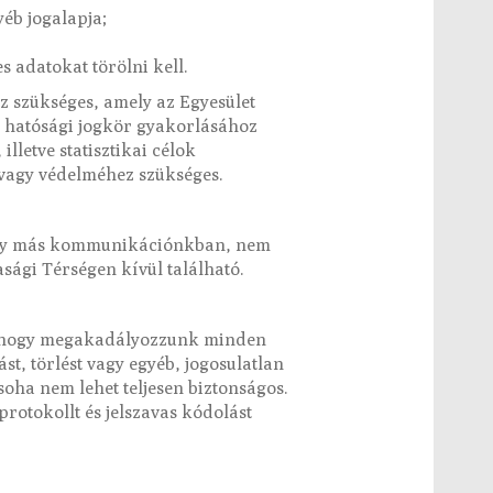
éb jogalapja;
s adatokat törölni kell.
ez szükséges, amely az Egyesület
os hatósági jogkör gyakorlásához
letve statisztikai célok
 vagy védelméhez szükséges.
mely más kommunikációnkban, nem
sági Térségen kívül található.
s hogy megakadályozzunk minden
ást, törlést vagy egyéb, jogosulatlan
soha nem lehet teljesen biztonságos.
rotokollt és jelszavas kódolást