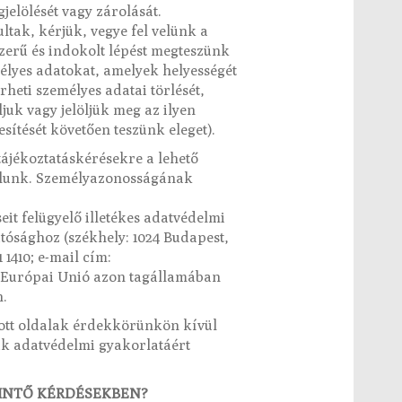
jelölését vagy zárolását.
ltak, kérjük, vegye fel velünk a
szerű és indokolt lépést megteszünk
élyes adatokat, amelyek helyességét
rheti személyes adatai törlését,
juk vagy jelöljük meg az ilyen
sítését követően teszünk eleget).
tájékoztatáskérésekre a lehető
zolunk. Személyazonosságának
it felügyelő illetékes adatvédelmi
tósághoz (székhely: 1024 Budapest,
1 1410; e-mail cím:
z Európai Unió azon tagállamában
n.
zott oldalak érdekkörünkön kívül
ak adatvédelmi gyakorlatáért
RINTŐ KÉRDÉSEKBEN?