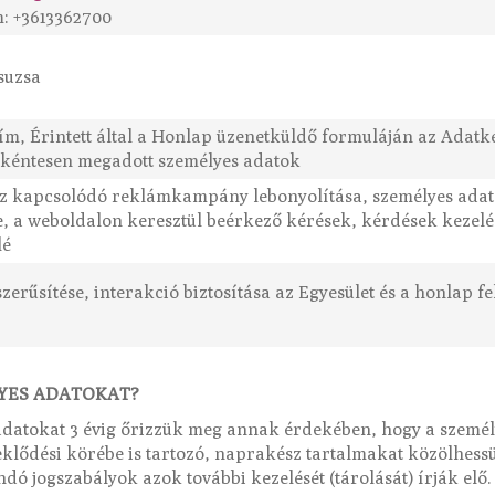
: +3613362700
suzsa
cím, Érintett által a Honlap üzenetküldő formuláján az Adatk
kéntesen megadott személyes adatok
 kapcsolódó reklámkampány lebonyolítása, személyes adato
e, a weboldalon keresztül beérkező kérések, kérdések kezelé
lé
erűsítése, interakció biztosítása az Egyesület és a honlap f
YES ADATOKAT?
 adatokat 3 évig őrizzük meg annak érdekében, hogy a személ
deklődési körébe is tartozó, naprakész tartalmakat közölhes
dó jogszabályok azok további kezelését (tárolását) írják elő.