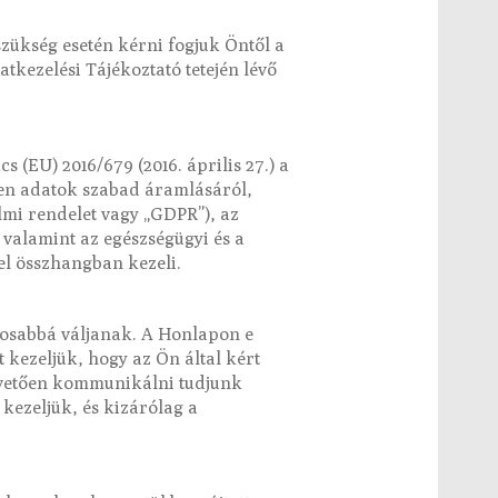
szükség esetén kérni fogjuk Öntől a
atkezelési Tájékoztató tetején lévő
 (EU) 2016/679 (2016. április 27.) a
yen adatok szabad áramlásáról,
lmi rendelet vagy „GDPR”), az
 valamint az egészségügyi és a
el összhangban kezeli.
tosabbá váljanak. A Honlapon e
 kezeljük, hogy az Ön által kért
követően kommunikálni tudjunk
kezeljük, és kizárólag a