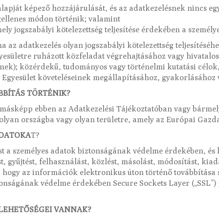
lapját képező hozzájárulását, és az adatkezelésnek nincs egy
gellenes módon történik; valamint
ly jogszabályi kötelezettség teljesítése érdekében a személye
 az adatkezelés olyan jogszabályi kötelezettség teljesítéséh
Egyesületre ruházott közfeladat végrehajtásához vagy hivatal
k); közérdekű, tudományos vagy történelmi kutatási célok, il
 Egyesület követeléseinek megállapításához, gyakorlásához
BÍTÁS TÖRTÉNIK?
 másképp ebben az Adatkezelési Tájékoztatóban vagy bár
olyan országba vagy olyan területre, amely az Európai Gazda
ADATOKA
T?
st a személyes adatok biztonságának védelme érdekében, é
t, gyűjtést, felhasználást, közlést, másolást, módosítást, kiad
t, hogy az információk elektronikus úton történő továbbítása 
tonságának védelme érdekében Secure Sockets Layer („SSL”) p
 LEHETŐSÉGEI VANNAK?