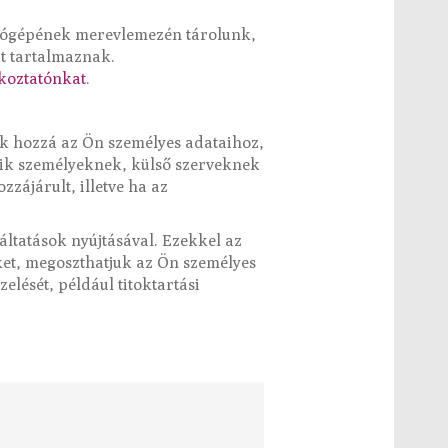
mítógépének merevlemezén tárolunk,
t tartalmaznak.
ékoztatónkat
.
ek hozzá az Ön személyes adataihoz,
ik személyeknek, külső szerveknek
zájárult, illetve ha az
ltatások nyújtásával. Ezekkel az
ket, megoszthatjuk az Ön személyes
elését, például titoktartási