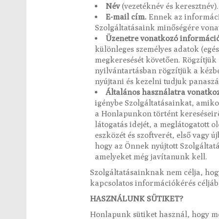
Név
(vezetéknév és keresztnév)
E-mail cím.
Ennek az információ
Szolgáltatásaink minőségére vonatk
Üzenetre vonatkozó információ
különleges személyes adatok (egé
megkeresését követően. Rögzítjük 
nyilvántartásban rögzítjük a kézbe
nyújtani és kezelni tudjuk panaszá
Általános használatra vonatko
igénybe Szolgáltatásainkat, amiko
a Honlapunkon történt kereséseiről
látogatás idejét, a meglátogatott o
eszközét és szoftverét, első vagy 
hogy az Önnek nyújtott Szolgáltat
amelyeket még javítanunk kell.
Szolgáltatásainknak nem célja, hogy 
kapcsolatos információkérés céljáb
HASZNÁLUNK SÜTIKET?
Honlapunk sütiket használ, hogy m