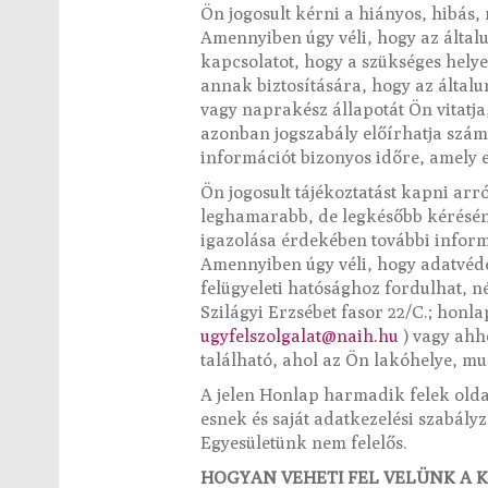
Ön jogosult kérni a hiányos, hibás, 
Amennyiben úgy véli, hogy az általu
kapcsolatot, hogy a szükséges helye
annak biztosítására, hogy az által
vagy naprakész állapotát Ön vitatja
azonban jogszabály előírhatja számu
információt bizonyos időre, amely e
Ön jogosult tájékoztatást kapni arr
leghamarabb, de legkésőbb kérésén
igazolása érdekében további infor
Amennyiben úgy véli, hogy adatvédel
felügyeleti hatósághoz fordulhat, 
Szilágyi Erzsébet fasor 22/C.; honla
ugyfelszolgalat@naih.hu
) vagy ahh
található, ahol az Ön lakóhelye, m
A jelen Honlap harmadik felek olda
esnek és saját adatkezelési szabál
Egyesületünk nem felelős.
HOGYAN VEHETI FEL VELÜNK A 