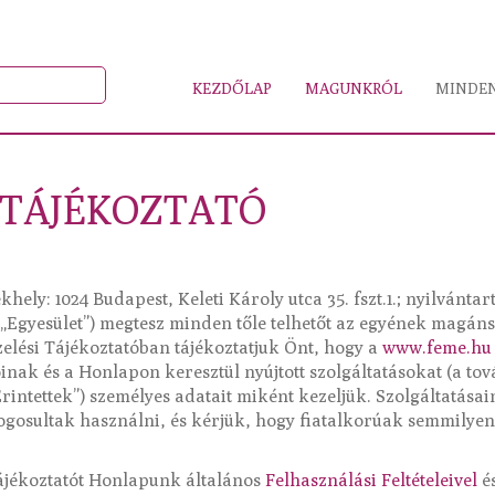
KEZDŐLAP
MAGUNKRÓL
MINDEN
 TÁJÉKOZTATÓ
hely: 1024 Budapest, Keleti Károly utca 35. fszt.1.; nyilvántar
 „Egyesület”) megtesz minden tőle telhetőt az egyének magán
elési Tájékoztatóban tájékoztatjuk Önt, hogy a
www.feme.hu
inak és a Honlapon keresztül nyújtott szolgáltatásokat (a to
ntettek”) személyes adatait miként kezeljük. Szolgáltatásaink
ogosultak használni, és kérjük, hogy fiatalkorúak semmilye
Tájékoztatót Honlapunk általános
Felhasználási Feltételeivel
é