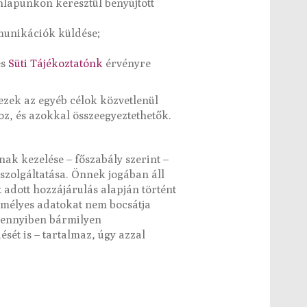
onlapunkon keresztül benyújtott
mmunikációk küldése;
és
Süti Tájékoztatónk
érvényre
ezek az egyéb célok közvetlenül
z, és azokkal összeegyeztethetők.
ak kezelése – főszabály szerint –
szolgáltatása. Önnek jogában áll
 adott hozzájárulás alapján történt
zemélyes adatokat nem bocsátja
mennyiben bármilyen
sét is – tartalmaz, úgy azzal