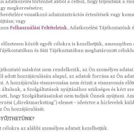
 adatkezelés történhet abból a célból, hogy teljesítsük a H
agy megkereséseire;
énybevételére vonatkozó adminisztrációs értesítések vagy ko
yújtása; vagy
lános
Felhasználási Feltételeink
, Adatkezelési Tájékoztatónk 
 előzetesen közölt egyéb célokra is kezelhetjük, amennyiben 
Tájékoztatóban és Süti Tájékoztatóban meghatározott célokho
jékoztató másként nem rendelkezik, az Ön személyes adatain
l adott hozzájárulásán alapul, az adatok forrása az Ön adat
. A hozzájárulás visszavonása nem érinti a visszavonás előtt
 általunk, a Szolgáltatások nyújtásához szükséges és kért s
eti, hogy Szolgáltatásainkat nem tudjuk Önnek nyújtani. A
ési („direktmarketing”) elemet – ideértve a hírlevelek küldé
z Ön hozzájárulását.
GYŰJTHETÜNK?
t célokra az alábbi személyes adatait kezelhetjük.