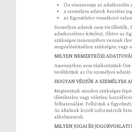
Ön visszavonja az adatkezelés a
a személyes adatok kezelése jo
az Egyesületre vonatkozó valame
Személyes adatok nem törölhetők, ha
adatkezelésre kötelezi, illetve az 
szükséges (amennyiben vannak ilyene
megvalósításához szükséges; vagy a
MILYEN NEMZETKÖZI ADATTOVÁB
Amennyiben nem tájékoztatjuk Önt
továbbítjuk az Ön személyes adatát 
HOGYAN VÉDJÜK A SZEMÉLYES 
Megteszünk minden szükséges lépé
illetéktelen vagy véletlen hozzáférés
felhasználást. Felhívjuk a figyelmé
Az általunk kezelt információk biz
alkalmazunk.
MILYEN JOGAI ÉS JOGORVOSLATI