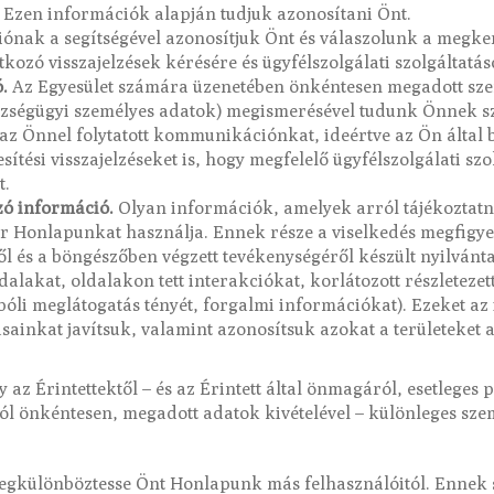
. Ezen információk alapján tudjuk azonosítani Önt.
nak a segítségével azonosítjuk Önt és válaszolunk a megker
ozó visszajelzések kérésére és ügyfélszolgálati szolgáltatás
.
Az Egyesület számára üzenetében önkéntesen megadott szemé
szségügyi személyes adatok) megismerésével tudunk Önnek sz
az Önnel folytatott kommunikációnkat, ideértve az Ön által 
sítési visszajelzéseket is, hogy megfelelő ügyfélszolgálati s
t.
zó információ.
Olyan információk, amelyek arról tájékoztatn
r Honlapunkat használja. Ennek része a viselkedés megfigyelé
 és a böngészőben végzett tevékenységéről készült nyilvántar
ldalakat, oldalakon tett interakciókat, korlátozott részleteze
újbóli meglátogatás tényét, forgalmi információkat). Ezeket a
ásainkat javítsuk, valamint azonosítsuk azokat a területeket
az Érintettektől – és az Érintett által önmagáról, esetleges 
ól önkéntesen, megadott adatok kivételével – különleges sze
egkülönböztesse Önt Honlapunk más felhasználóitól. Ennek