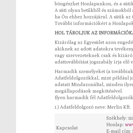
böngészhet Honlapunkon, és a sütik
A süti olyan betűkből és számokból
ha Ön ehhez hozzájárul. A sütik a
További információkért a Honlapoko
HOL TÁROLJUK AZ INFORMÁCIÓKA
Kizárólag az Egyesület azon engedé
akiknek az adott adatokra tevéken
vagy szervezeteknek csak és kizáról
adattovábbítást jogszabály írja elő v
Harmadik személyeket (a továbbiakb
Adatfeldolgozókkal, mint például j
adatait Mindazonáltal, minden ilyen 
megállapodások megkötésével.
Ilyen harmadik fél Adatfeldolgozók
1.) Adatfeldolgozó neve: Merlin Kft.
Székhely: 11
Honlap:
www
Kapcsolat
E-mail cím: