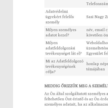
Telefonszám
Adatvédelmi
ügyekért felelős
Sasi Nagy Z
személy
Milyen személyes
név, email 
adatot kezel?
követően ön
Milyen
Weboldalhoz
adatfeldolgozási
üzemeltetés
tevékenységet lát el?
Egyesület fe
Mi az Adatfeldolgozó
honlap népsz
tevékenységének
témájában
célja?
MEDDIG ŐRIZZÜK MEG A SZEMÉL
Az Ön által szolgáltatott személyes
feltehetően Önt érintő és az Ön ér
személyes adatait, ha az alkalmazan