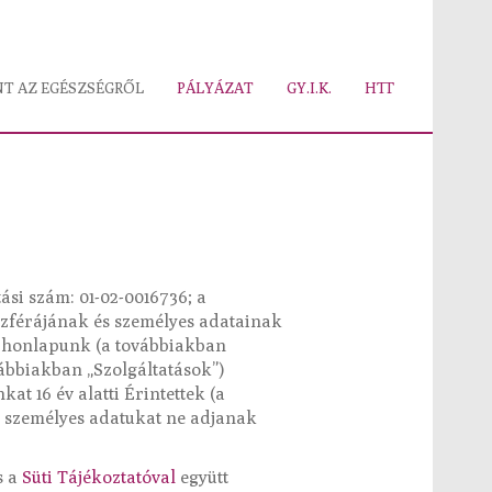
T AZ EGÉSZSÉGRŐL
PÁLYÁZAT
GY.I.K.
HTT
tási szám: 01-02-0016736; a
szférájának és személyes adatainak
honlapunk (a továbbiakban
vábbiakban „Szolgáltatások”)
at 16 év alatti Érintettek (a
n személyes adatukat ne adjanak
s a
Süti Tájékoztatóval
együtt