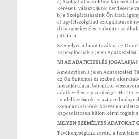
a) Szolgáltatásainkhoz kapcsolódóan
kéréseit, válaszoljunk kérdéseire v
b) a Szolgáltatásaink Ön általi ig
c) ügyfélszolgálati szolgáltatások n
d) panaszkezelés, valamint az álta
juttatása.
Személyes adatait továbbá az Önnel
kapcsolódnak a jelen Adatkezelési 
MI AZ ADATKEZELÉS JOGALAPJA?
Amennyiben a jelen Adatkezelési Tá
az Ön önkéntes és szabad akaratábó
hozzájárulását bármikor visszavonni
adatkezelés jogszerűségét. Ha Ön az
rendelkezésünkre, azt eredményezh
kommunikációnk közvetlen üzletszerz
kapcsolatosan külön kérni fogjuk a
MILYEN SZEMÉLYES ADATOKAT 
Tevékenységünk során, a fent jelzet