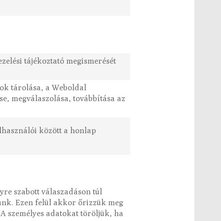
ezelési tájékoztató megismerését
k tárolása, a Weboldal
se, megválaszolása, továbbítása az
elhasználói között a honlap
yre szabott válaszadáson túl
sünk. Ezen felül akkor őrizzük meg
 A személyes adatokat töröljük, ha