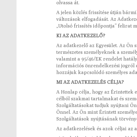
olvassa át.
A jelen közlés frissítése útján bár
változások elfogadását. Az Adatkezel
„Utolsó frissítés időpontja” felirat 
KI AZ ADATKEZELŐ?
Az adatkezelő az Egyesület. Az Ön s
természetes személyeknek a személy
valamint a 95/46/EK rendelet hatály
információs önrendelkezési jogról é
hozzájuk kapcsolódó személyes adat
MI AZ ADATKEZELÉS CÉLJA?
A Honlap célja, hogy az Érintettek
célból szakmai tartalmakat és szemé
Szolgáltatásokat tudjuk nyújtani Ö
Önnel. Az Ön mint Érintett személy
Szolgáltatások nyújtásának törvényes
Az adatkezelések és azok céljai az 