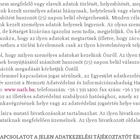
nem megfelelő vagy elavult adatok törlését, helyesbítését, meg
nk kezelt személyes adatai hiányosak, helytelenek vagy elavu
sbítést huszonöt (25) napon belül elvégezhessük. Minden cél
unk kezelt személyes adatok helyesek legyenek. Az olyan szem
, de kétséget kizáróan igazolni nem tudja, megjelöljük. Ön ké
nkra, hogy az ilyen adatokat megtartsuk (illetve, hogy zárol
setben a törlési kérelemnek csak az ilyen követelmények telje
ól, hogy milyen személyes adatokat kezelünk Önről. Az ilyen 
ek benyújtásától számított huszonöt (25) napon belül válas
mációk megadását kérhetjük Öntől.
emmel kapcsolatos jogai sérülnek, az Egyesület adatkezelése
név szerint a Nemzeti Adatvédelmi és Információszabadság Ha
p:
www.naih.hu
; telefonszám: +36 1 391 1400; fax szám: +36 1 39
oz az illetékes adatvédelmi szabályozó hatósághoz, amely a
unkavégzésének helye vagy az adatvédelmi jogsértés helye va
laira mutató hivatkozásokat tartalmazhat. Az ilyen hivatko
yzataiknak megfelelően üzemelnek. Az ilyen hivatkozott oldal
KAPCSOLATOT A JELEN ADATKEZELÉSI TÁJÉKOZTATÓT É