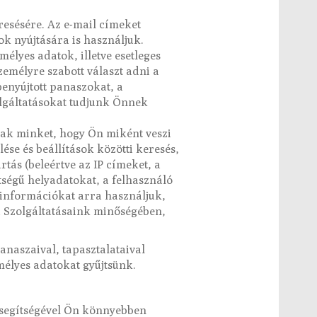
esésére. Az e-mail címeket
ok nyújtására is használjuk.
lyes adatok, illetve esetleges
emélyre szabott választ adni a
benyújtott panaszokat, a
zolgáltatásokat tudjunk Önnek
ak minket, hogy Ön miként veszi
se és beállítások közötti keresés,
tás (beleértve az IP címeket, a
ttségű helyadatokat, a felhasználó
z információkat arra használjuk,
 a Szolgáltatásaink minőségében,
panaszaival, tapasztalataival
mélyes adatokat gyűjtsünk.
 segítségével Ön könnyebben