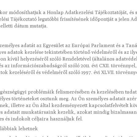
mikor módosíthatjuk a Honlap Adatkezelési Tájékoztatóját, és 
ési Tájékoztató legutóbbi frissítésének időpontját a jelen Ad
melletti dátum mutatja.
zemélyes adatát az Egyesület az Európai Parlament és a Tanács
es adatok kezelése tekintetében történő védelméről és az il
on kívül helyezéséről szóló Rendeletével (általános adatvéde
s az információszabadságról szóló 2011. évi CXII. törvénnyel,
ok kezeléséről és védelméről szóló 1997. évi XLVII. törvénny
 egészségügyi problémáik felismerésében és kezelésében tuda
lyes történeteket osztunk meg. Az Ön személyes adatait azért
nnek, illetve az Ön által kezdeményezett kapcsolatfelvételt 
es adatait munkatársaink kezelik, azokat mindig bizalmasan 
 és indokolt céljaira használjuk fel.
alábbiak lehetnek